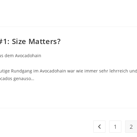
1: Size Matters?
us dem Avocadohain
utige Rundgang im Avocadohain war wie immer sehr lehrreich un
vocados genauso…
1
2